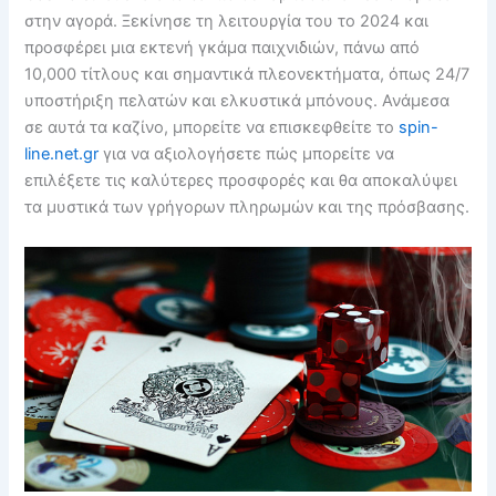
στην αγορά. Ξεκίνησε τη λειτουργία του το 2024 και
προσφέρει μια εκτενή γκάμα παιχνιδιών, πάνω από
10,000 τίτλους και σημαντικά πλεονεκτήματα, όπως 24/7
υποστήριξη πελατών και ελκυστικά μπόνους. Ανάμεσα
σε αυτά τα καζίνο, μπορείτε να επισκεφθείτε το
spin-
line.net.gr
για να αξιολογήσετε πώς μπορείτε να
επιλέξετε τις καλύτερες προσφορές και θα αποκαλύψει
τα μυστικά των γρήγορων πληρωμών και της πρόσβασης.