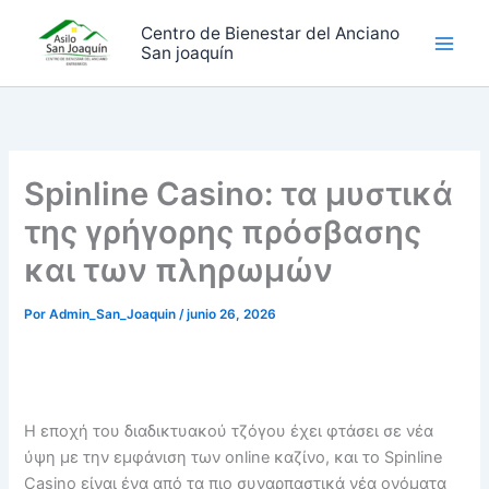
Ir
Centro de Bienestar del Anciano
al
San joaquín
contenido
Spinline Casino: τα μυστικά
της γρήγορης πρόσβασης
και των πληρωμών
Por
Admin_San_Joaquin
/
junio 26, 2026
Η εποχή του διαδικτυακού τζόγου έχει φτάσει σε νέα
ύψη με την εμφάνιση των online καζίνο, και το Spinline
Casino είναι ένα από τα πιο συναρπαστικά νέα ονόματα