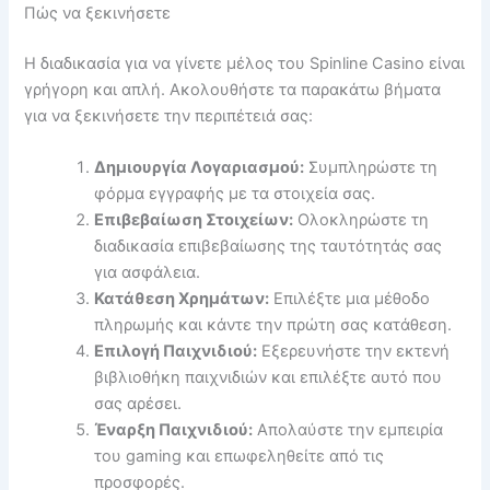
Πώς να ξεκινήσετε
Η διαδικασία για να γίνετε μέλος του Spinline Casino είναι
γρήγορη και απλή. Ακολουθήστε τα παρακάτω βήματα
για να ξεκινήσετε την περιπέτειά σας:
Δημιουργία Λογαριασμού:
Συμπληρώστε τη
φόρμα εγγραφής με τα στοιχεία σας.
Επιβεβαίωση Στοιχείων:
Ολοκληρώστε τη
διαδικασία επιβεβαίωσης της ταυτότητάς σας
για ασφάλεια.
Κατάθεση Χρημάτων:
Επιλέξτε μια μέθοδο
πληρωμής και κάντε την πρώτη σας κατάθεση.
Επιλογή Παιχνιδιού:
Εξερευνήστε την εκτενή
βιβλιοθήκη παιχνιδιών και επιλέξτε αυτό που
σας αρέσει.
Έναρξη Παιχνιδιού:
Απολαύστε την εμπειρία
του gaming και επωφεληθείτε από τις
προσφορές.