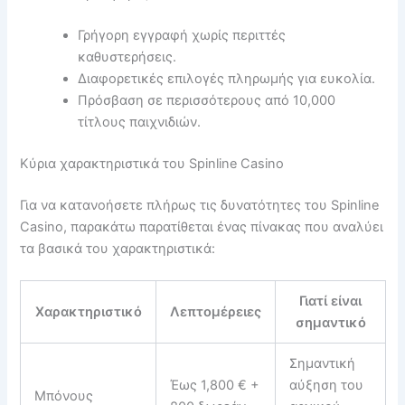
Γρήγορη εγγραφή χωρίς περιττές
καθυστερήσεις.
Διαφορετικές επιλογές πληρωμής για ευκολία.
Πρόσβαση σε περισσότερους από 10,000
τίτλους παιχνιδιών.
Κύρια χαρακτηριστικά του Spinline Casino
Για να κατανοήσετε πλήρως τις δυνατότητες του Spinline
Casino, παρακάτω παρατίθεται ένας πίνακας που αναλύει
τα βασικά του χαρακτηριστικά:
Γιατί είναι
Χαρακτηριστικό
Λεπτομέρειες
σημαντικό
Σημαντική
Έως 1,800 € +
αύξηση του
Μπόνους