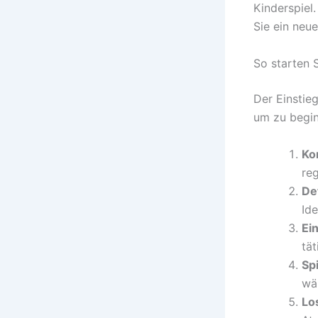
Kinderspiel.
Sie ein neue
So starten 
Der Einstieg
um zu begin
Ko
reg
Det
Ide
Ei
tä
Sp
wä
Lo