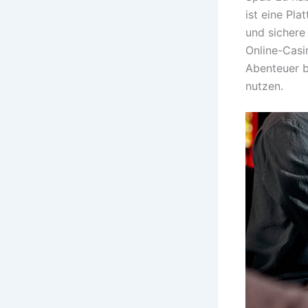
ist eine Pla
und sichere
Online-Casi
Abenteuer 
nutzen.