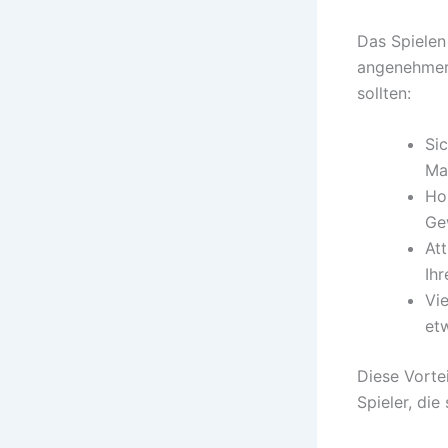
Das Spielen 
angenehmer 
sollten:
Si
Mas
Ho
Ge
At
Ih
Vie
et
Diese Vorte
Spieler, di