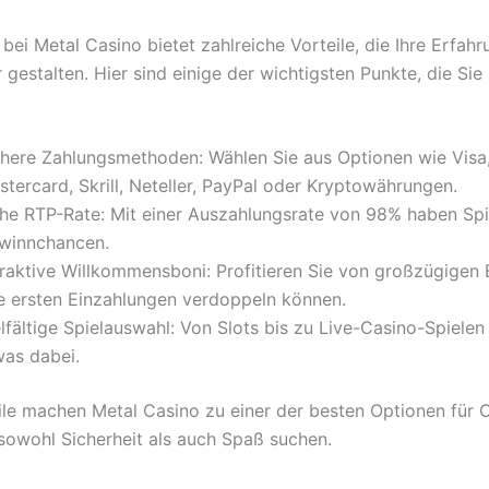
bei Metal Casino bietet zahlreiche Vorteile, die Ihre Erfah
gestalten. Hier sind einige der wichtigsten Punkte, die Sie
chere Zahlungsmethoden: Wählen Sie aus Optionen wie Visa
tercard, Skrill, Neteller, PayPal oder Kryptowährungen.
he RTP-Rate: Mit einer Auszahlungsrate von 98% haben Spi
winnchancen.
traktive Willkommensboni: Profitieren Sie von großzügigen B
re ersten Einzahlungen verdoppeln können.
lfältige Spielauswahl: Von Slots bis zu Live-Casino-Spielen 
was dabei.
ile machen Metal Casino zu einer der besten Optionen für O
e sowohl Sicherheit als auch Spaß suchen.