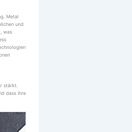
ng. Metal
nlichen und
t, was
ess
echnologien
ionen
 stärkt.
nd dass ihre