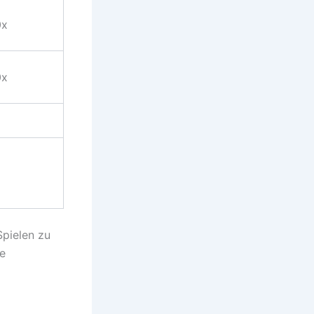
0x
0x
Spielen zu
ie