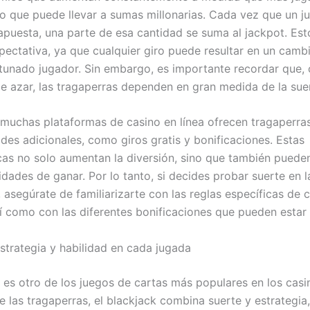
 lo que puede llevar a sumas millonarias. Cada vez que un j
 apuesta, una parte de esa cantidad se suma al jackpot. Es
pectativa, ya que cualquier giro puede resultar en un camb
rtunado jugador. Sin embargo, es importante recordar que
de azar, las tragaperras dependen en gran medida de la sue
 muchas plataformas de casino en línea ofrecen tragaperra
ades adicionales, como giros gratis y bonificaciones. Estas
icas no solo aumentan la diversión, sino que también puede
idades de ganar. Por lo tanto, si decides probar suerte en l
 asegúrate de familiarizarte con las reglas específicas de 
í como con las diferentes bonificaciones que pueden estar 
Estrategia y habilidad en cada jugada
k es otro de los juegos de cartas más populares en los casi
e las tragaperras, el blackjack combina suerte y estrategia