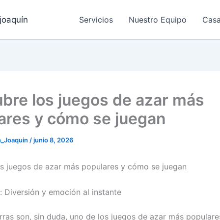
joaquín
Servicios
Nuestro Equipo
Casa
bre los juegos de azar más
ares y cómo se juegan
n_Joaquin
/
junio 8, 2026
s juegos de azar más populares y cómo se juegan
: Diversión y emoción al instante
rras son, sin duda, uno de los juegos de azar más populare