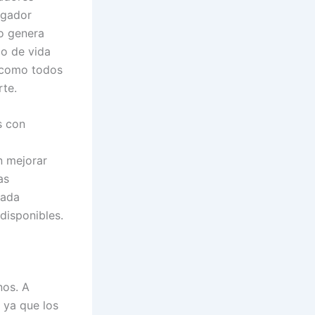
ugador
to genera
io de vida
, como todos
rte.
s con
n mejorar
as
cada
disponibles.
nos. A
, ya que los