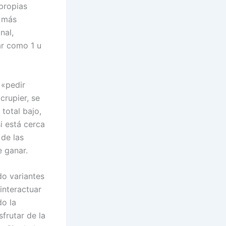
 propias
o más
nal,
ar como 1 u
 «pedir
crupier, se
total bajo,
i está cerca
 de las
e ganar.
do variantes
interactuar
do la
sfrutar de la