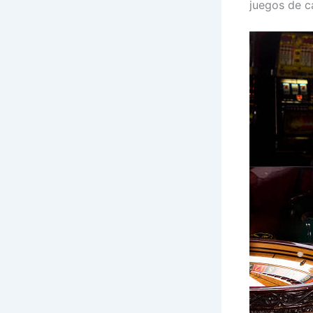
juegos de c