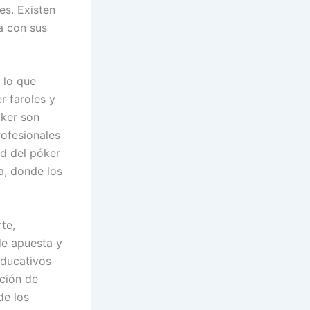
es. Existen
a con sus
 lo que
r faroles y
óker son
rofesionales
ad del póker
a, donde los
te,
de apuesta y
educativos
ción de
de los