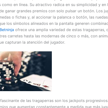
s como en línea. Su atractivo radica en su simplicidad y en 
 de ganar grandes premios con solo pulsar un botón. Los j
edas o fichas y, al accionar la palanca o botón, las ruedas
ue los símbolos alineados en la pantalla generen combina
Betninja
ofrece una amplia variedad de estas tragaperras, 
 tres carretes hasta las modernas de cinco o más, con anim
ue capturan la atención del jugador.
fascinante de las tragaperras son los jackpots progresivos
emios que aumentan constantemente a medida que más jug