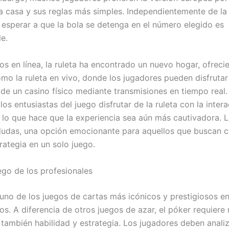
la casa y sus reglas más simples. Independientemente de la 
esperar a que la bola se detenga en el número elegido es
le.
nos en línea, la ruleta ha encontrado un nuevo hogar, ofreci
omo la ruleta en vivo, donde los jugadores pueden disfrutar
 de un casino físico mediante transmisiones en tiempo real.
los entusiastas del juego disfrutar de la ruleta con la inter
, lo que hace que la experiencia sea aún más cautivadora. La
 dudas, una opción emocionante para aquellos que buscan 
rategia en un solo juego.
ego de los profesionales
 uno de los juegos de cartas más icónicos y prestigiosos e
os. A diferencia de otros juegos de azar, el póker requiere
 también habilidad y estrategia. Los jugadores deben analiz