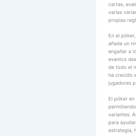
cartas, eva
varias vari
propias regl
En el póker,
añade un ni
engañar a l
eventos des
de todo el 
ha crecido 
jugadores p
El póker en
permitiendo
variantes. 
para ayudar
estrategia, 