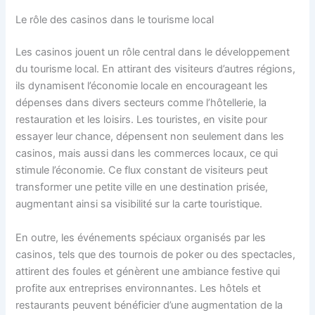
Le rôle des casinos dans le tourisme local
Les casinos jouent un rôle central dans le développement
du tourisme local. En attirant des visiteurs d’autres régions,
ils dynamisent l’économie locale en encourageant les
dépenses dans divers secteurs comme l’hôtellerie, la
restauration et les loisirs. Les touristes, en visite pour
essayer leur chance, dépensent non seulement dans les
casinos, mais aussi dans les commerces locaux, ce qui
stimule l’économie. Ce flux constant de visiteurs peut
transformer une petite ville en une destination prisée,
augmentant ainsi sa visibilité sur la carte touristique.
En outre, les événements spéciaux organisés par les
casinos, tels que des tournois de poker ou des spectacles,
attirent des foules et génèrent une ambiance festive qui
profite aux entreprises environnantes. Les hôtels et
restaurants peuvent bénéficier d’une augmentation de la