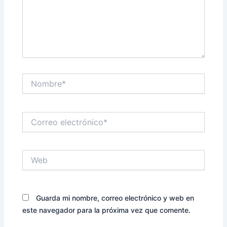
Nombre*
Correo
electrónico*
Web
Guarda mi nombre, correo electrónico y web en
este navegador para la próxima vez que comente.