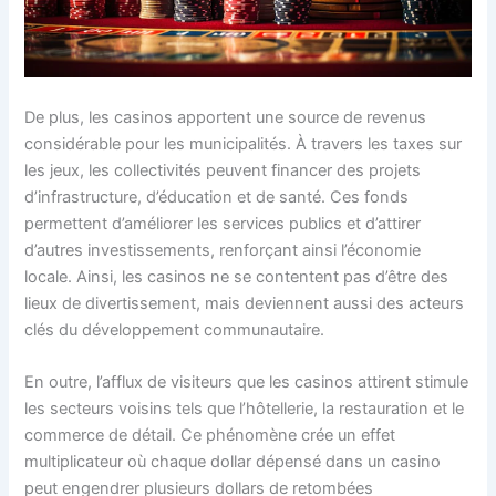
De plus, les casinos apportent une source de revenus
considérable pour les municipalités. À travers les taxes sur
les jeux, les collectivités peuvent financer des projets
d’infrastructure, d’éducation et de santé. Ces fonds
permettent d’améliorer les services publics et d’attirer
d’autres investissements, renforçant ainsi l’économie
locale. Ainsi, les casinos ne se contentent pas d’être des
lieux de divertissement, mais deviennent aussi des acteurs
clés du développement communautaire.
En outre, l’afflux de visiteurs que les casinos attirent stimule
les secteurs voisins tels que l’hôtellerie, la restauration et le
commerce de détail. Ce phénomène crée un effet
multiplicateur où chaque dollar dépensé dans un casino
peut engendrer plusieurs dollars de retombées