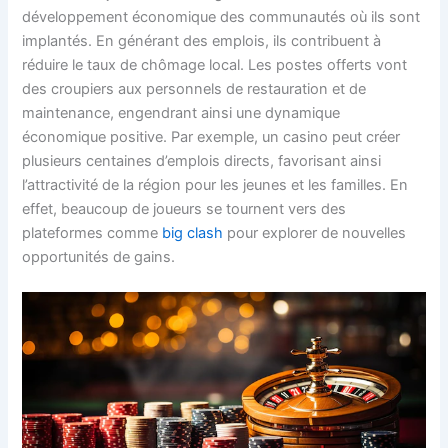
développement économique des communautés où ils sont
implantés. En générant des emplois, ils contribuent à
réduire le taux de chômage local. Les postes offerts vont
des croupiers aux personnels de restauration et de
maintenance, engendrant ainsi une dynamique
économique positive. Par exemple, un casino peut créer
plusieurs centaines d’emplois directs, favorisant ainsi
l’attractivité de la région pour les jeunes et les familles. En
effet, beaucoup de joueurs se tournent vers des
plateformes comme
big clash
pour explorer de nouvelles
opportunités de gains.