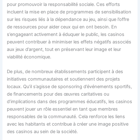
pour promouvoir la responsabilité sociale. Ces efforts
incluent la mise en place de programmes de sensibilisation
sur les risques liés à la dépendance au jeu, ainsi que l’offre
de ressources pour aider ceux qui en ont besoin. En
s’engageant activement à éduquer le public, les casinos
peuvent contribuer à minimiser les effets négatifs associés
aux jeux d’argent, tout en préservant leur image et leur
viabilité économique.
De plus, de nombreux établissements participent à des
initiatives communautaires et soutiennent des projets
locaux. Qu’il s’agisse de sponsoring d’événements sportifs,
de financements pour des œuvres caritatives ou
d’implications dans des programmes éducatifs, les casinos
peuvent jouer un rôle essentiel en tant que membres
responsables de la communauté. Cela renforce les liens
avec les habitants et contribue à créer une image positive
des casinos au sein de la société.