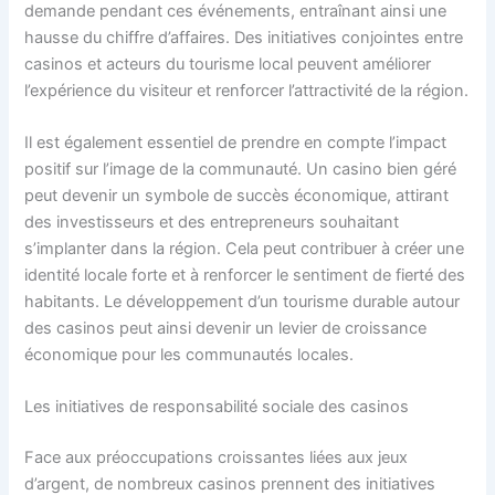
demande pendant ces événements, entraînant ainsi une
hausse du chiffre d’affaires. Des initiatives conjointes entre
casinos et acteurs du tourisme local peuvent améliorer
l’expérience du visiteur et renforcer l’attractivité de la région.
Il est également essentiel de prendre en compte l’impact
positif sur l’image de la communauté. Un casino bien géré
peut devenir un symbole de succès économique, attirant
des investisseurs et des entrepreneurs souhaitant
s’implanter dans la région. Cela peut contribuer à créer une
identité locale forte et à renforcer le sentiment de fierté des
habitants. Le développement d’un tourisme durable autour
des casinos peut ainsi devenir un levier de croissance
économique pour les communautés locales.
Les initiatives de responsabilité sociale des casinos
Face aux préoccupations croissantes liées aux jeux
d’argent, de nombreux casinos prennent des initiatives