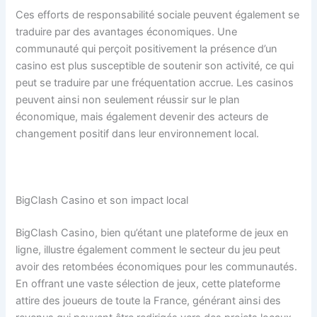
Ces efforts de responsabilité sociale peuvent également se
traduire par des avantages économiques. Une
communauté qui perçoit positivement la présence d’un
casino est plus susceptible de soutenir son activité, ce qui
peut se traduire par une fréquentation accrue. Les casinos
peuvent ainsi non seulement réussir sur le plan
économique, mais également devenir des acteurs de
changement positif dans leur environnement local.
BigClash Casino et son impact local
BigClash Casino, bien qu’étant une plateforme de jeux en
ligne, illustre également comment le secteur du jeu peut
avoir des retombées économiques pour les communautés.
En offrant une vaste sélection de jeux, cette plateforme
attire des joueurs de toute la France, générant ainsi des