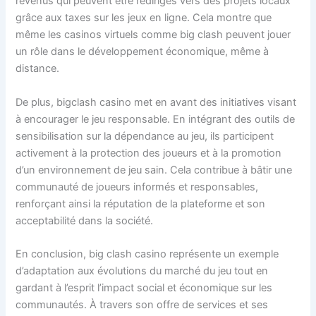
revenus qui peuvent être redirigés vers des projets locaux
grâce aux taxes sur les jeux en ligne. Cela montre que
même les casinos virtuels comme big clash peuvent jouer
un rôle dans le développement économique, même à
distance.
De plus, bigclash casino met en avant des initiatives visant
à encourager le jeu responsable. En intégrant des outils de
sensibilisation sur la dépendance au jeu, ils participent
activement à la protection des joueurs et à la promotion
d’un environnement de jeu sain. Cela contribue à bâtir une
communauté de joueurs informés et responsables,
renforçant ainsi la réputation de la plateforme et son
acceptabilité dans la société.
En conclusion, big clash casino représente un exemple
d’adaptation aux évolutions du marché du jeu tout en
gardant à l’esprit l’impact social et économique sur les
communautés. À travers son offre de services et ses