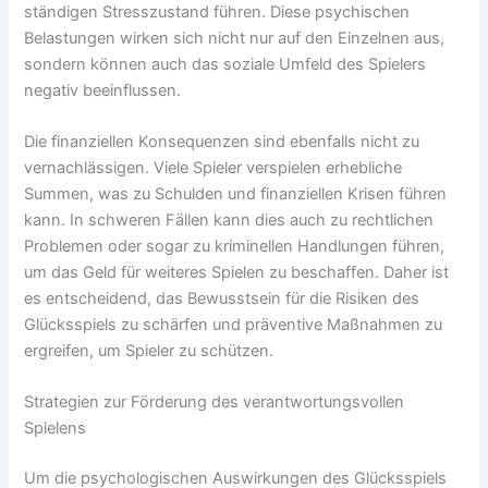
ständigen Stresszustand führen. Diese psychischen
Belastungen wirken sich nicht nur auf den Einzelnen aus,
sondern können auch das soziale Umfeld des Spielers
negativ beeinflussen.
Die finanziellen Konsequenzen sind ebenfalls nicht zu
vernachlässigen. Viele Spieler verspielen erhebliche
Summen, was zu Schulden und finanziellen Krisen führen
kann. In schweren Fällen kann dies auch zu rechtlichen
Problemen oder sogar zu kriminellen Handlungen führen,
um das Geld für weiteres Spielen zu beschaffen. Daher ist
es entscheidend, das Bewusstsein für die Risiken des
Glücksspiels zu schärfen und präventive Maßnahmen zu
ergreifen, um Spieler zu schützen.
Strategien zur Förderung des verantwortungsvollen
Spielens
Um die psychologischen Auswirkungen des Glücksspiels