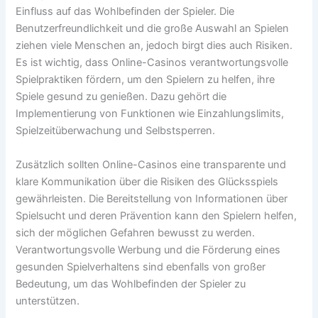
Einfluss auf das Wohlbefinden der Spieler. Die
Benutzerfreundlichkeit und die große Auswahl an Spielen
ziehen viele Menschen an, jedoch birgt dies auch Risiken.
Es ist wichtig, dass Online-Casinos verantwortungsvolle
Spielpraktiken fördern, um den Spielern zu helfen, ihre
Spiele gesund zu genießen. Dazu gehört die
Implementierung von Funktionen wie Einzahlungslimits,
Spielzeitüberwachung und Selbstsperren.
Zusätzlich sollten Online-Casinos eine transparente und
klare Kommunikation über die Risiken des Glücksspiels
gewährleisten. Die Bereitstellung von Informationen über
Spielsucht und deren Prävention kann den Spielern helfen,
sich der möglichen Gefahren bewusst zu werden.
Verantwortungsvolle Werbung und die Förderung eines
gesunden Spielverhaltens sind ebenfalls von großer
Bedeutung, um das Wohlbefinden der Spieler zu
unterstützen.