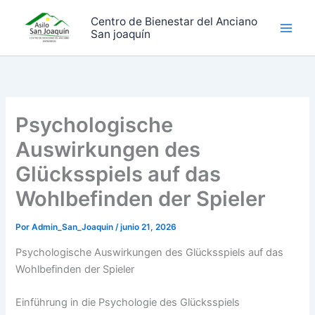
Ir
Centro de Bienestar del Anciano
al
San joaquín
contenido
Psychologische
Auswirkungen des
Glücksspiels auf das
Wohlbefinden der Spieler
Por
Admin_San_Joaquin
/
junio 21, 2026
Psychologische Auswirkungen des Glücksspiels auf das
Wohlbefinden der Spieler
Einführung in die Psychologie des Glücksspiels