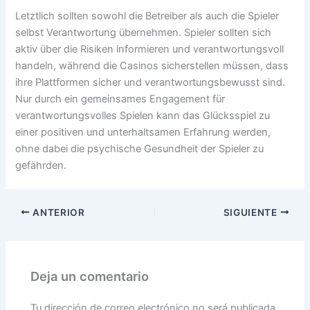
Letztlich sollten sowohl die Betreiber als auch die Spieler
selbst Verantwortung übernehmen. Spieler sollten sich
aktiv über die Risiken informieren und verantwortungsvoll
handeln, während die Casinos sicherstellen müssen, dass
ihre Plattformen sicher und verantwortungsbewusst sind.
Nur durch ein gemeinsames Engagement für
verantwortungsvolles Spielen kann das Glücksspiel zu
einer positiven und unterhaltsamen Erfahrung werden,
ohne dabei die psychische Gesundheit der Spieler zu
gefährden.
ANTERIOR
SIGUIENTE
Deja un comentario
Tu dirección de correo electrónico no será publicada.