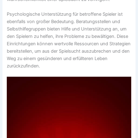
Psychologische Unterstützung für betroffene Spieler ist
ebenfalls von großer Bedeutung. Beratungsstellen und
Selbsthilfegruppen bieten Hilfe und Unterstützung an, um
den Spielern zu helfen, ihre Probleme zu bewältigen. Diese
Einrichtungen können wertvolle Ressourcen und Strategien
bereitstellen, um aus der Spielsucht auszubrechen und den
Weg zu einem gesünderen und erfüllteren Leben
zurückzufinden.