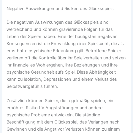
Negative Auswirkungen und Risiken des Glücksspiels
Die negativen Auswirkungen des Glücksspiels sind
weitreichend und können gravierende Folgen für das
Leben der Spieler haben. Eine der häufigsten negativen
Konsequenzen ist die Entwicklung einer Spielsucht, die als
ernsthafte psychische Erkrankung gilt. Betroffene Spieler
verlieren oft die Kontrolle über ihr Spielverhalten und setzen
ihr finanzielles Wohlergehen, ihre Beziehungen und ihre
psychische Gesundheit aufs Spiel. Diese Abhängigkeit
kann zu Isolation, Depressionen und einem Verlust des
Selbstwertgefühls führen.
Zusätzlich können Spieler, die regelmäßig spielen, ein
erhöhtes Risiko für Angststörungen und andere
psychische Probleme entwickeln. Die ständige
Beschäftigung mit dem Glücksspiel, das Verlangen nach
Gewinnen und die Angst vor Verlusten können zu einem