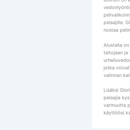
vedonlyöntim
pelivalikoim
pelaajille. 
nostaa peli
Alustalla o
taitojaan j
urheiluvedon
jotka voiva
valinnan kai
Lisäksi Glor
pelaajia ky
varmuutta p
käyttöösi ka