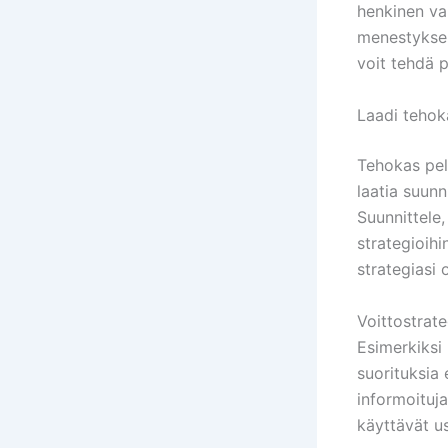
henkinen val
menestyksen 
voit tehdä p
Laadi tehok
Tehokas pel
laatia suunn
Suunnittele,
strategioihi
strategiasi 
Voittostrate
Esimerkiksi 
suorituksia 
informoituja
käyttävät u