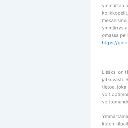
ymmärtää pe
kolikkopelit
mekanismeihi
ymmärrys au
omassa pelis
https://glor
Lisäksi on t
jatkuvasti. 
tietoa, joka
voit optimoi
voittomahdol
Ymmärtämine
kuten kilpai