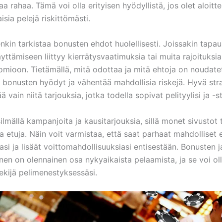
aa rahaa. Tämä voi olla erityisen hyödyllistä, jos olet aloittel
aisia pelejä riskittömästi.
nkin tarkistaa bonusten ehdot huolellisesti. Joissakin tapa
ttämiseen liittyy kierrätysvaatimuksia tai muita rajoituksia
omioon. Tietämällä, mitä odottaa ja mitä ehtoja on noudatet
bonusten hyödyt ja vähentää mahdollisia riskejä. Hyvä str
 vain niitä tarjouksia, jotka todella sopivat pelityylisi ja -s
lmällä kampanjoita ja kausitarjouksia, sillä monet sivustot 
a etuja. Näin voit varmistaa, että saat parhaat mahdolliset 
si ja lisäät voittomahdollisuuksiasi entisestään. Bonusten j
en on olennainen osa nykyaikaista pelaamista, ja se voi ol
ekijä pelimenestyksessäsi.