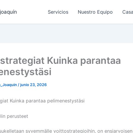
joaquín
Servicios
Nuestro Equipo
Casa
ostrategiat Kuinka parantaa
enestystäsi
n_Joaquin
/
junio 23, 2026
egiat Kuinka parantaa pelimenestystäsi
in perusteet
sukelletaan syvemmälle voittostrategioihin, on ensiarvoisen